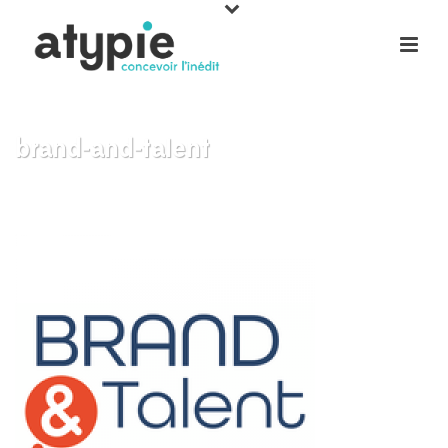
brand-and-talent
ACCUEIL
»
NOUS FAISONS
»
BRAND-AND-TALENT